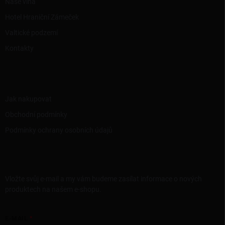
Naše vína
Hotel Hraniční Zámeček
Valtické podzemí
Kontakty
INFORMACE PRO VÁS
Jak nakupovat
Obchodní podmínky
Podmínky ochrany osobních údajů
ODEBÍRAT NEWSLETTER
Vložte svůj e-mail a my vám budeme zasílat informace o nových
produktech na našem e-shopu.
E-MAIL