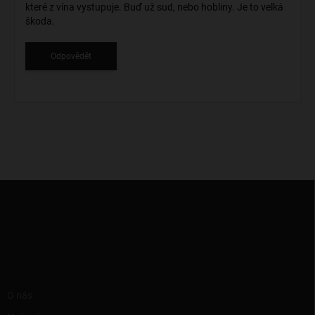
které z vína vystupuje. Buď už sud, nebo hobliny. Je to velká
k
škoda.
u
z
Odpovědět
í
Z
á
p
a
t
í
RYCHLÉ ODKAZY
O nás