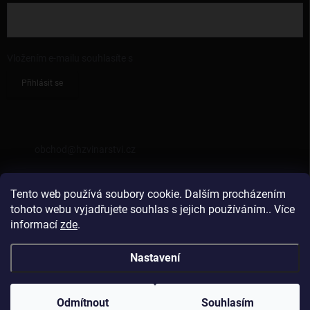
Vložením e-mailu souhlasíte s
podmínkami ochrany osobních údajů
Přihlásit se
KONTAKT
obchod
@
hzvinarstvi.cz
725962538
Tento web používá soubory cookie. Dalším procházením
https://facebook.com/hzvinarstvi
tohoto webu vyjadřujete souhlas s jejich používáním.. Více
informací
zde
.
hzvinarstvi
Nastavení
Copyright 2026
Vinařství Hraniční Zámeček
. Všechna práva vyhrazena.
Odmítnout
Souhlasím