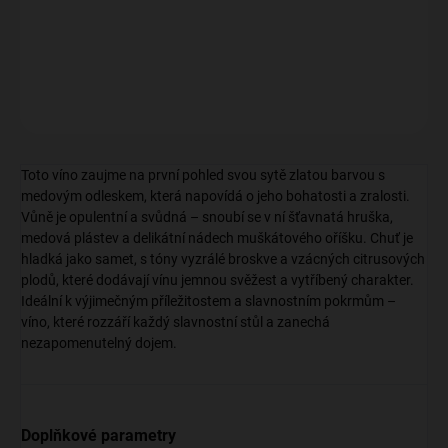
kořenitou chutí.
DETAILNÍ INFORMACE
ZEPTAT SE
Toto víno zaujme na první pohled svou sytě zlatou barvou s
medovým odleskem, která napovídá o jeho bohatosti a zralosti.
Vůně je opulentní a svůdná – snoubí se v ní šťavnatá hruška,
medová plástev a delikátní nádech muškátového oříšku. Chuť je
hladká jako samet, s tóny vyzrálé broskve a vzácných citrusových
plodů, které dodávají vínu jemnou svěžest a vytříbený charakter.
Ideální k výjimečným příležitostem a slavnostním pokrmům –
víno, které rozzáří každý slavnostní stůl a zanechá
nezapomenutelný dojem.
Doplňkové parametry