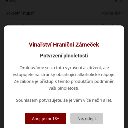
Barva
:
Bílá
Jakostní stupeň
:
Pozdní sběr
Obsah cukru
:
Polosladké
Odrůda
:
Hibernal
Vinařství Hraniční Zámeček
Ročník
:
2025
Potvrzení plnoletosti
Vinařská oblast
:
Morava
Omlouváme se za toto vyrušení a zdržení, ale
vstupujete na stránky obsahující alkoholické nápoje.
Vinařská podoblast
:
Mikulovská
Ze zákona je přístup k těmto produktům podmíněn
vaší plnoletostí.
Vinařská obec a Viniční trať
:
Valtice, Sonnenberg
Souhlasem potvrzujete, že je vám více než 18 let.
Objem
:
0,75 l
Zbytkový cukr
:
31,2 g/l
Ano, je mi 18+
Ne, odejít
Celkové kyseliny
:
7,7 g/l