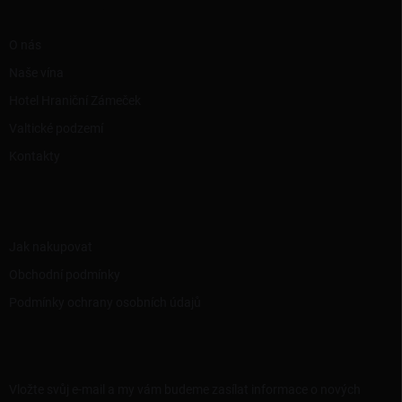
í
RYCHLÉ ODKAZY
O nás
Naše vína
Hotel Hraniční Zámeček
Valtické podzemí
Kontakty
INFORMACE PRO VÁS
Jak nakupovat
Obchodní podmínky
Podmínky ochrany osobních údajů
ODEBÍRAT NEWSLETTER
Vložte svůj e-mail a my vám budeme zasílat informace o nových