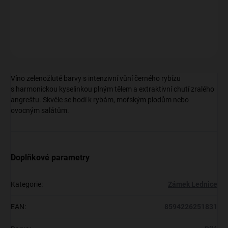
DETAILNÍ INFORMACE
ZEPTAT SE
Víno zelenožluté barvy s intenzivní vůní černého rybízu
s harmonickou kyselinkou plným tělem a extraktivní chutí zralého
angreštu. Skvěle se hodí k rybám, mořským plodům nebo
ovocným salátům.
Doplňkové parametry
Kategorie
:
Zámek Lednice
EAN
:
8594226251831