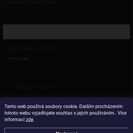
produktech na našem e-shopu.
E-MAIL
Vložením e-mailu souhlasíte s
podmínkami ochrany osobních údajů
Přihlásit se
KONTAKT
obchod
@
hzvinarstvi.cz
725962538
Tento web používá soubory cookie. Dalším procházením
https://facebook.com/hzvinarstvi
tohoto webu vyjadřujete souhlas s jejich používáním.. Více
informací
zde
.
hzvinarstvi