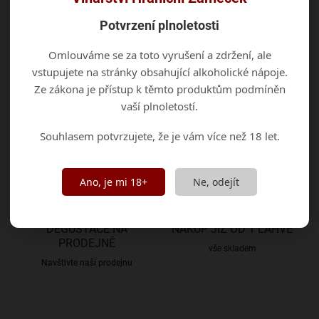
2
položek celkem
Potvrzení plnoletosti
O
v
Omlouváme se za toto vyrušení a zdržení, ale
l
á
vstupujete na stránky obsahující alkoholické nápoje.
d
Ze zákona je přístup k těmto produktům podmíněn
a
vaší plnoletostí.
c
VĚRNOST ZA
DOPRAVA ZDARMA
í
REGISTRACI
Souhlasem potvrzujete, že je vám více než 18 let.
p
nad objednávky v hodnotě 2000
Kč
r
Sleva 10% při registraci
v
k
Ano, je mi 18+
Ne, odejít
y
v
ý
DEGUSTACE NA
NÁKUP JIŽ OD 1 LÁHVE
p
PRODEJNĚ
i
vše skladem
s
Navštivte naši prodejnu
u