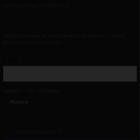
Podmínky ochrany osobních údajů
ODEBÍRAT NEWSLETTER
Vložte svůj e-mail a my vám budeme zasílat informace o nových
produktech na našem e-shopu.
E-MAIL
Vložením e-mailu souhlasíte s
podmínkami ochrany osobních údajů
Přihlásit se
KONTAKT
obchod
@
hzvinarstvi.cz