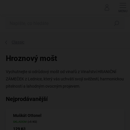
Přejít
na
obsah
Hledat
Classic
Hroznový mošt
Vychutnejte si odrůdový mošt od vinařů z Vinařství HRANIČNÍ
ZÁMEČEK z Lednice, který vás uchvátí svojí svěžestí, harmonickou
pitelností a lahodným ovocným projevem.
Nejprodávanější
Muškát Ottonel
SKLADEM
(>5 KS)
129 Kč