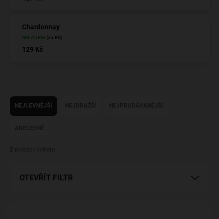
Chardonnay
SKLADEM
(>5 KS)
129 Kč
Ř
a
NEJLEVNĚJŠÍ
NEJDRAŽŠÍ
NEJPRODÁVANĚJŠÍ
z
e
ABECEDNĚ
n
í
2
položek celkem
p
r
OTEVŘÍT FILTR
o
d
u
V
k
ý
NOVINKA
NOVINKA