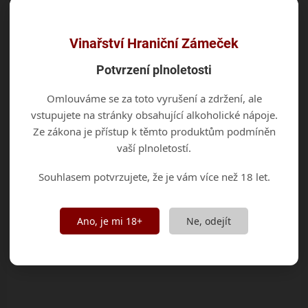
citrusů.
Vinařství Hraniční Zámeček
Potvrzení plnoletosti
Omlouváme se za toto vyrušení a zdržení, ale
vstupujete na stránky obsahující alkoholické nápoje.
Ze zákona je přístup k těmto produktům podmíněn
vaší plnoletostí.
Souhlasem potvrzujete, že je vám více než 18 let.
SKLADEM
(>5 KS)
SKLADEM
(>5 KS)
Cabernet Sauvignon
Ano, je mi 18+
Ne, odejít
Rulandské modré
299 Kč
/ ks
299 Kč
/ ks
Do košíku
Do košíku
Pozdní sběr • 2022 • suché
Elegantní Cabernet s vůní
Pozdní sběr • 2022 • suché