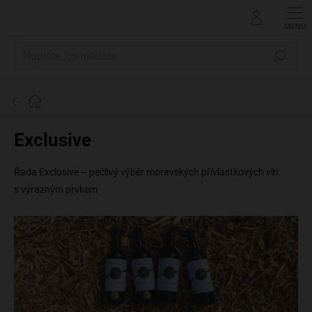
Přejít
na
obsah
Hledat
Domů
Exclusive
Řada Exclusive – pečlivý výběr moravských přívlastkových vín
s výrazným prvkem