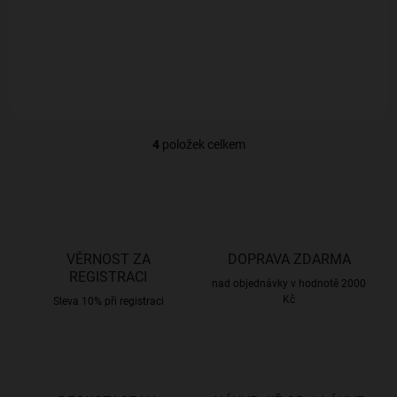
rybízu a švestek a plnou chutí
Sametově hebké
s dotekem čokolády.
„Burgundské“ s podmanivým
dotekem skořicové kůry a
hořké aztécké čokolády.
4
položek celkem
O
v
l
á
d
a
c
VĚRNOST ZA
DOPRAVA ZDARMA
í
REGISTRACI
p
nad objednávky v hodnotě 2000
Kč
r
Sleva 10% při registraci
v
k
y
v
ý