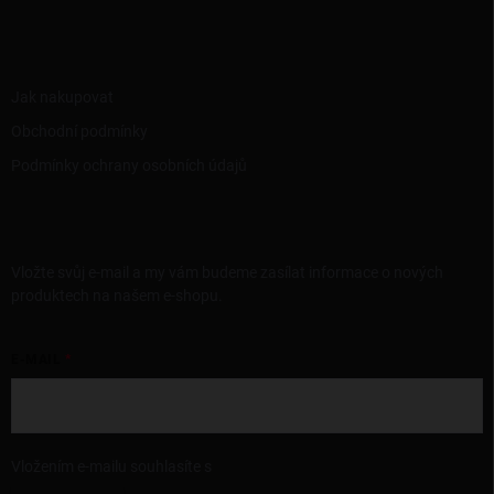
INFORMACE PRO VÁS
Jak nakupovat
Obchodní podmínky
Podmínky ochrany osobních údajů
ODEBÍRAT NEWSLETTER
Vložte svůj e-mail a my vám budeme zasílat informace o nových
produktech na našem e-shopu.
E-MAIL
Vložením e-mailu souhlasíte s
podmínkami ochrany osobních údajů