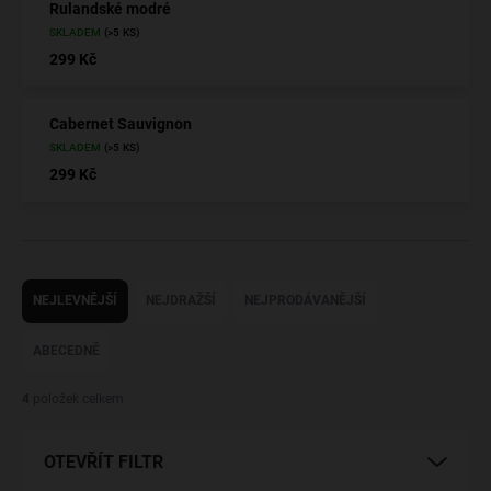
Rulandské modré
SKLADEM
(>5 KS)
299 Kč
Cabernet Sauvignon
SKLADEM
(>5 KS)
299 Kč
Ř
a
NEJLEVNĚJŠÍ
NEJDRAŽŠÍ
NEJPRODÁVANĚJŠÍ
z
e
ABECEDNĚ
n
í
4
položek celkem
p
r
OTEVŘÍT FILTR
o
d