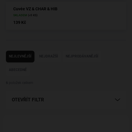
Cuvée VZ & CHAR & HIB
SKLADEM
(>5 KS)
139 Kč
Ř
a
NEJLEVNĚJŠÍ
NEJDRAŽŠÍ
NEJPRODÁVANĚJŠÍ
z
e
ABECEDNĚ
n
í
6
položek celkem
p
r
OTEVŘÍT FILTR
o
d
u
V
k
ý
t
p