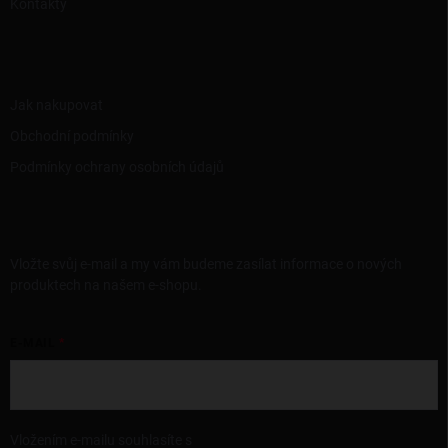
Kontakty
INFORMACE PRO VÁS
Jak nakupovat
Obchodní podmínky
Podmínky ochrany osobních údajů
ODEBÍRAT NEWSLETTER
Vložte svůj e-mail a my vám budeme zasílat informace o nových
produktech na našem e-shopu.
E-MAIL
Vložením e-mailu souhlasíte s
podmínkami ochrany osobních údajů