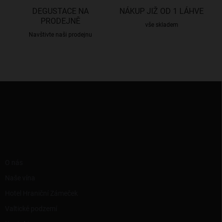
ý
DEGUSTACE NA
NÁKUP JIŽ OD 1 LÁHVE
p
PRODEJNĚ
i
vše skladem
s
Navštivte naši prodejnu
u
Z
á
p
a
t
í
RYCHLÉ ODKAZY
O nás
Naše vína
Hotel Hraniční Zámeček
Valtické podzemí