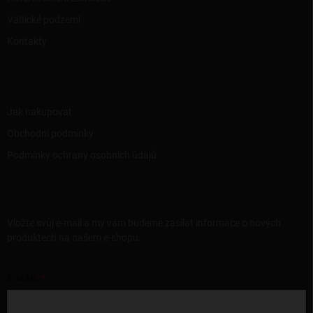
Valtické podzemí
Kontakty
INFORMACE PRO VÁS
Jak nakupovat
Obchodní podmínky
Podmínky ochrany osobních údajů
ODEBÍRAT NEWSLETTER
Vložte svůj e-mail a my vám budeme zasílat informace o nových
produktech na našem e-shopu.
E-MAIL