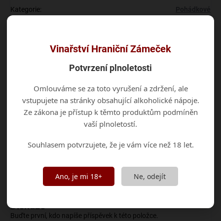
Kategorie
:
Pohádkové
EAN
:
8592509010014
Vinařství Hraniční Zámeček
Barva
:
Červená
Potvrzení plnoletosti
Jakostní stupeň
:
Moravské zemské víno
Omlouváme se za toto vyrušení a zdržení, ale
Obsah cukru
:
Polosuché
vstupujete na stránky obsahující alkoholické nápoje.
Ze zákona je přístup k těmto produktům podmíněn
Odrůda
:
Svatovavřinecké, Rulandské modré
vaší plnoletostí.
Vinařská oblast
:
Morava
Souhlasem potvrzujete, že je vám více než 18 let.
Objem
:
0,75 l
Ano, je mi 18+
Ne, odejít
Alkohol
:
11,5 %
Diskuze
Buďte první, kdo napíše příspěvek k této položce.