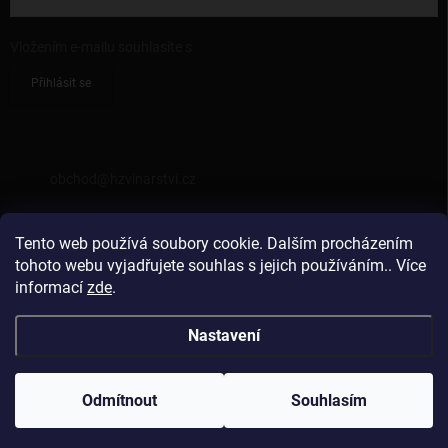
Vložením e-mailu souhlasíte s
podmínkami ochrany osobních údajů
Přihlásit se
KONTAKT
obchod
@
hzvinarstvi.cz
725962538
Tento web používá soubory cookie. Dalším procházením
https://facebook.com/hzvinarstvi
tohoto webu vyjadřujete souhlas s jejich používáním.. Více
informací
zde
.
hzvinarstvi
Nastavení
Copyright 2026
Vinařství Hraniční Zámeček
. Všechna práva vyhrazena.
Odmítnout
Souhlasím
Vytvořil Shoptet