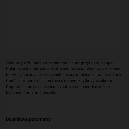
Svatovavřineckého. Tmavě červená barva, vůně povidel a
toustových tónů. Harmonická, sametová chuť s jemným
zbytkovým cukrem.
DETAILNÍ INFORMACE
ZEPTAT SE
Ochutnejte Pohádkové červené víno, které je vytvořeno kupáží
Rulandského modrého a Svatovavřineckého. Víno tmavě červené
barvy, s vůní povidel z červeného ovoce doplněné o toustové tóny.
Chuť je harmonická, sametová s mírným zbytkovým cukrem.
Doporučujeme jej k pečenému vepřovému masu, k divočině i
k různým úpravám hovězího.
Doplňkové parametry