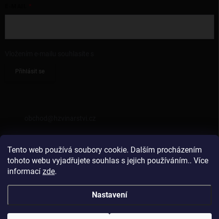
E-MAIL
Vložením e-mailu souhlasíte s
podmínkami ochrany osobních údajů
Přihlásit se
KONTAKT
obchod
@
hzvinarstvi.cz
725962538
Tento web používá soubory cookie. Dalším procházením
https://facebook.com/hzvinarstvi
tohoto webu vyjadřujete souhlas s jejich používáním.. Více
informací
zde
.
hzvinarstvi
Nastavení