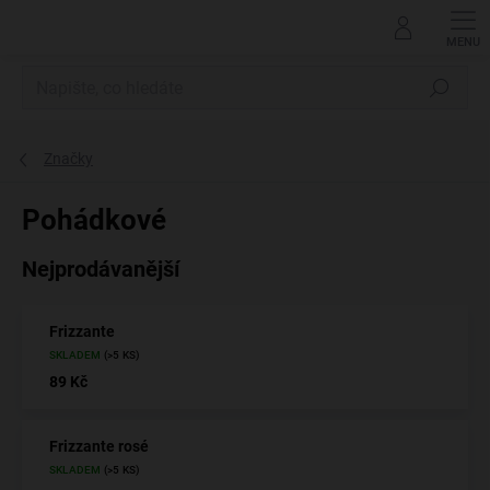
Přejít
na
obsah
Hledat
Značky
Pohádkové
Nejprodávanější
Frizzante
SKLADEM
(>5 KS)
89 Kč
Frizzante rosé
SKLADEM
(>5 KS)