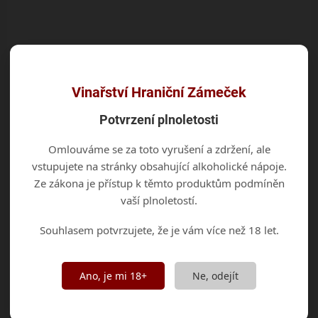
Do košíku
Do košíku
Moravské zemské víno •
Moravské zemské víno •
polosladké Růžová varianta
polosuché Kupáž
Pohádkového vína z
Veltlínského zeleného,
Rulandského modrého a
Chardonnay a Hibernalu se
Vinařství Hraniční Zámeček
Svatovavřineckého. Korálově
zlatavou barvou. Ovocná
růžová barva, vůně kvetoucí
vůně s kořenitým dotekem,
Potvrzení plnoletosti
pivoňky, sladká chuť se...
plná a svěží chuť s
vyváženým...
Omlouváme se za toto vyrušení a zdržení, ale
vstupujete na stránky obsahující alkoholické nápoje.
Ze zákona je přístup k těmto produktům podmíněn
vaší plnoletostí.
Souhlasem potvrzujete, že je vám více než 18 let.
Ano, je mi 18+
Ne, odejít
SKLADEM
(>5 KS)