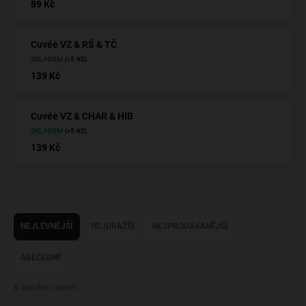
89 Kč
Cuvée VZ & RŠ & TČ
SKLADEM
(>5 KS)
139 Kč
Cuvée VZ & CHAR & HIB
SKLADEM
(>5 KS)
139 Kč
Ř
a
NEJLEVNĚJŠÍ
NEJDRAŽŠÍ
NEJPRODÁVANĚJŠÍ
z
e
ABECEDNĚ
n
í
5
položek celkem
p