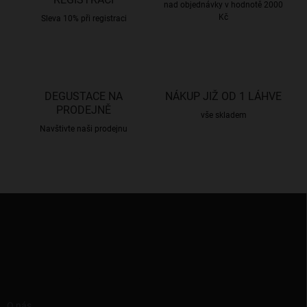
p
nad objednávky v hodnotě 2000
Kč
r
Sleva 10% při registraci
v
k
y
v
ý
DEGUSTACE NA
NÁKUP JIŽ OD 1 LÁHVE
p
PRODEJNĚ
i
vše skladem
s
Navštivte naši prodejnu
u
Z
á
p
a
t
í
RYCHLÉ ODKAZY
O nás