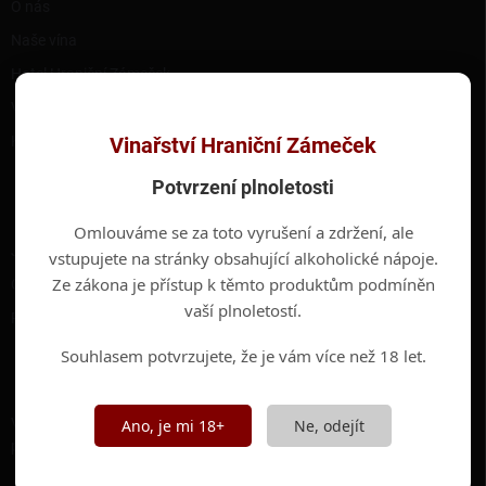
O nás
Naše vína
Hotel Hraniční Zámeček
Valtické podzemí
Kontakty
Vinařství Hraniční Zámeček
Potvrzení plnoletosti
INFORMACE PRO VÁS
Omlouváme se za toto vyrušení a zdržení, ale
Jak nakupovat
vstupujete na stránky obsahující alkoholické nápoje.
Ze zákona je přístup k těmto produktům podmíněn
Obchodní podmínky
vaší plnoletostí.
Podmínky ochrany osobních údajů
Souhlasem potvrzujete, že je vám více než 18 let.
ODEBÍRAT NEWSLETTER
Vložte svůj e-mail a my vám budeme zasílat informace o nových
Ano, je mi 18+
Ne, odejít
produktech na našem e-shopu.