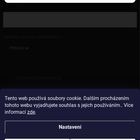
E-MAIL
Vložením e-mailu souhlasíte s
podmínkami ochrany osobních údajů
Přihlásit se
KONTAKT
obchod
@
hzvinarstvi.cz
725962538
Tento web používá soubory cookie. Dalším procházením
https://facebook.com/hzvinarstvi
tohoto webu vyjadřujete souhlas s jejich používáním.. Více
informací
zde
.
hzvinarstvi
Nastavení