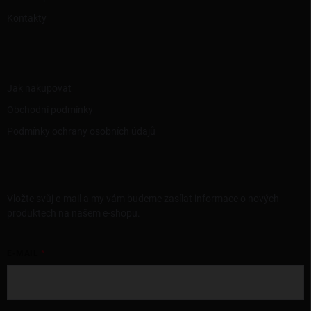
Kontakty
INFORMACE PRO VÁS
Jak nakupovat
Obchodní podmínky
Podmínky ochrany osobních údajů
ODEBÍRAT NEWSLETTER
Vložte svůj e-mail a my vám budeme zasílat informace o nových
produktech na našem e-shopu.
E-MAIL