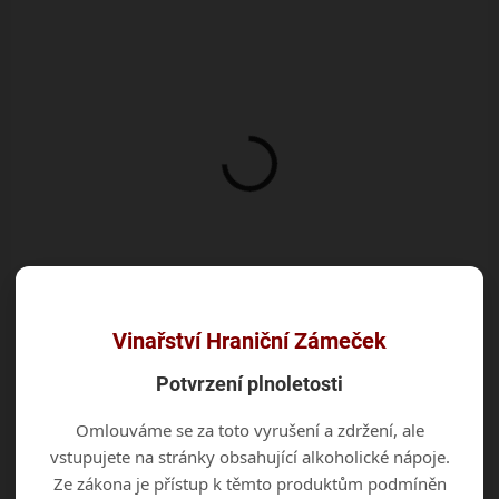
Moravské zemské víno • 2025
• suché Víno se světle žlutou
Moravské zemské víno • 2025
barvou a vůní po lipovém
• suché Ryzlink vlašský světle
květu. V chuti je svěží,
zelenožluté barvy s vůní
elegantní a s jemnou
rozkvetlé louky, v chuti svěží, s
kyselinkou.
pikantní kyselinou a minerální
dochutí....
Vinařství Hraniční Zámeček
Potvrzení plnoletosti
SKLADEM
Omlouváme se za toto vyrušení a zdržení, ale
(>5 KS)
vstupujete na stránky obsahující alkoholické nápoje.
Zweigeltrebe Rosé
Ze zákona je přístup k těmto produktům podmíněn