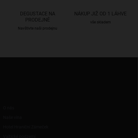
v
ý
DEGUSTACE NA
NÁKUP JIŽ OD 1 LÁHVE
p
PRODEJNĚ
i
vše skladem
s
Navštivte naši prodejnu
u
Z
á
p
a
t
í
RYCHLÉ ODKAZY
O nás
Naše vína
Hotel Hraniční Zámeček
Valtické podzemí