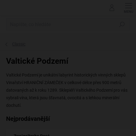
Přejít
na
obsah
Hledat
Classic
Valtické Podzemí
Valtické Podzemí je unikátní labyrint historických vinných sklepů
Vinařství HRANIČNÍ ZÁMEČEK v celkové délce přes 900 metrů
datovaných až k roku 1289. Sklepiéři Valtického Podzemí pro vás
vybrali vína, která jsou šťavnatá, ovocitá a s lehkou minerální
dochutí.
Nejprodávanější
Zweigeltrebe Rosé