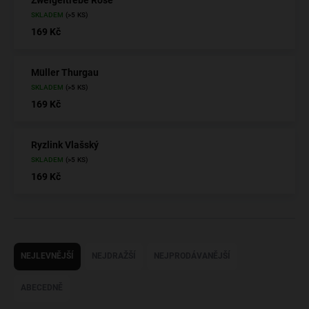
SKLADEM
(>5 KS)
169 Kč
Müller Thurgau
SKLADEM
(>5 KS)
169 Kč
Ryzlink Vlašský
SKLADEM
(>5 KS)
169 Kč
Ř
a
NEJLEVNĚJŠÍ
NEJDRAŽŠÍ
NEJPRODÁVANĚJŠÍ
z
e
ABECEDNĚ
n