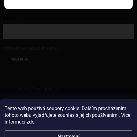
produktech na našem e-shopu.
E-MAIL
Vložením e-mailu souhlasíte s
podmínkami ochrany osobních údajů
Přihlásit se
KONTAKT
obchod
@
hzvinarstvi.cz
725962538
Tento web používá soubory cookie. Dalším procházením
https://facebook.com/hzvinarstvi
tohoto webu vyjadřujete souhlas s jejich používáním.. Více
informací
zde
.
hzvinarstvi
Nastavení