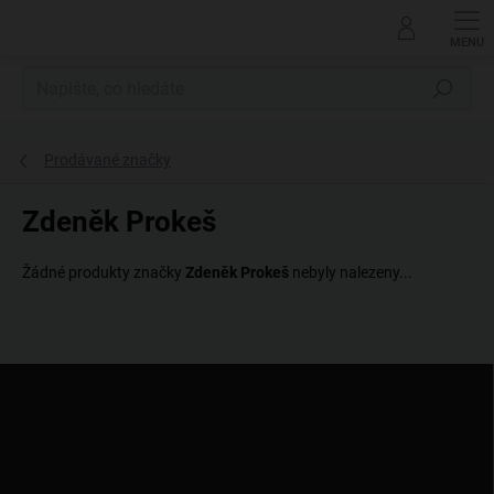
Přejít
na
obsah
Hledat
Prodávané značky
Zdeněk Prokeš
Žádné produkty značky
Zdeněk Prokeš
nebyly nalezeny...
Z
á
p
a
t