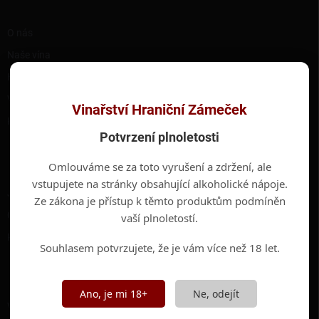
í
RYCHLÉ ODKAZY
O nás
Naše vína
Hotel Hraniční Zámeček
Valtické podzemí
Vinařství Hraniční Zámeček
Kontakty
Potvrzení plnoletosti
INFORMACE PRO VÁS
Omlouváme se za toto vyrušení a zdržení, ale
vstupujete na stránky obsahující alkoholické nápoje.
Jak nakupovat
Ze zákona je přístup k těmto produktům podmíněn
Obchodní podmínky
vaší plnoletostí.
Podmínky ochrany osobních údajů
Souhlasem potvrzujete, že je vám více než 18 let.
ODEBÍRAT NEWSLETTER
Ano, je mi 18+
Ne, odejít
Vložte svůj e-mail a my vám budeme zasílat informace o nových