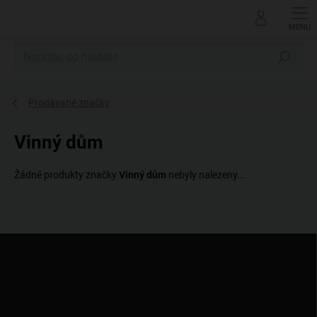
Přejít
na
obsah
Hledat
Prodávané značky
Vinný dům
Žádné produkty značky
Vinný dům
nebyly nalezeny...
Z
á
p
a
t