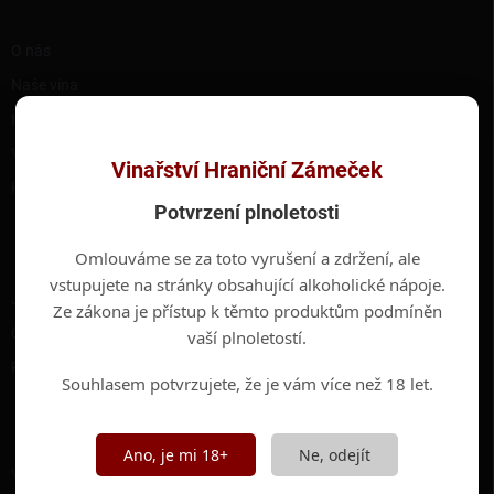
í
RYCHLÉ ODKAZY
O nás
Naše vína
Hotel Hraniční Zámeček
Valtické podzemí
Vinařství Hraniční Zámeček
Kontakty
Potvrzení plnoletosti
INFORMACE PRO VÁS
Omlouváme se za toto vyrušení a zdržení, ale
vstupujete na stránky obsahující alkoholické nápoje.
Jak nakupovat
Ze zákona je přístup k těmto produktům podmíněn
Obchodní podmínky
vaší plnoletostí.
Podmínky ochrany osobních údajů
Souhlasem potvrzujete, že je vám více než 18 let.
ODEBÍRAT NEWSLETTER
Ano, je mi 18+
Ne, odejít
Vložte svůj e-mail a my vám budeme zasílat informace o nových