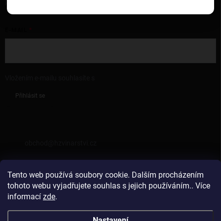
produktech na našem e-shopu.
E-MAIL
Vložením e-mailu souhlasíte s
podmínkami ochrany osobních údajů
Přihlásit se
KONTAKT
obchod
@
hzvinarstvi.cz
725962538
Tento web používá soubory cookie. Dalším procházením
https://facebook.com/hzvinarstvi
tohoto webu vyjadřujete souhlas s jejich používáním.. Více
informací
zde
.
hzvinarstvi
Nastavení