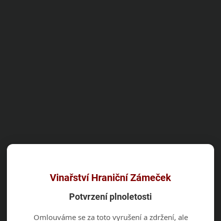
Vinařství Hraniční Zámeček
Potvrzení plnoletosti
Omlouváme se za toto vyrušení a zdržení, ale