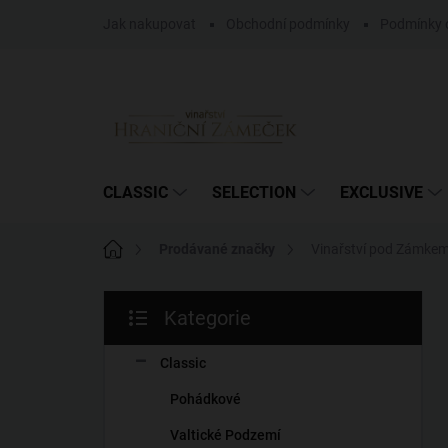
Přejít
Jak nakupovat
Obchodní podmínky
Podmínky 
na
obsah
CLASSIC
SELECTION
EXCLUSIVE
Domů
Prodávané značky
Vinařství pod Zámke
P
Kategorie
o
Přeskočit
s
kategorie
t
Classic
r
Pohádkové
a
n
Valtické Podzemí