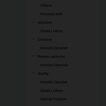
n
Višňové
í
p
Hroznový mošt
a
n
Selection
e
Zámek Lednice
l
Exclusive
Hraniční Zámeček
Premier exclusive
Hraniční Zámeček
Značky
Hraniční Zámeček
Zámek Lednice
Valtické Podzemí