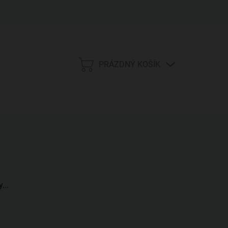
PRÁZDNÝ KOŠÍK
NÁKUPNÍ
KOŠÍK
...