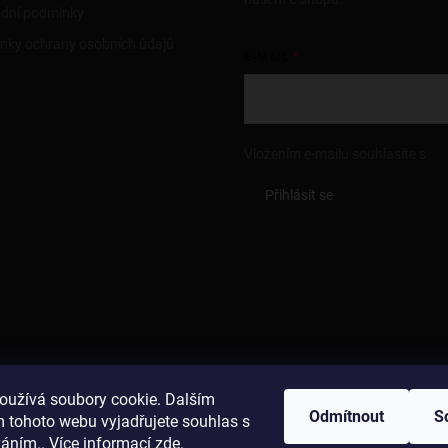
dní podmínky
nky ochrany osobních údajů
E-MAIL
Vložením e-mailu souhlasíte s
po
Přihlásit se
oužívá soubory cookie. Dalším
Odmítnout
S
 tohoto webu vyjadřujete souhlas s
váním.. Více informací
zde
.