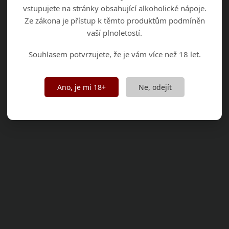
vstupujete na stránky obsahující alkoholické nápoje.
Ze zákona je přístup k těmto produktům podmíněn
vaší plnoletostí.
Souhlasem potvrzujete, že je vám více než 18 let.
Ano, je mi 18+
Ne, odejít