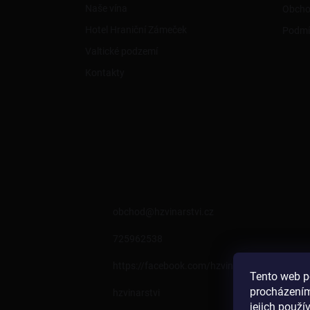
Naše vína
Obcho
Hotel Hraniční Zámeček
Podmí
Valtické podzemí
Kontakty
KONTAKT
obchod
@
hzvinarstvi.cz
725962538
https://facebook.com/hzvinarstvi
Tento web p
procházením
hzvinarstvi
jejich použí