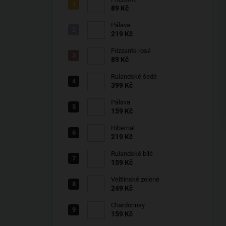
89 Kč
Pálava
219 Kč
Frizzante rosé
89 Kč
Rulandské šedé
399 Kč
Pálava
159 Kč
Hibernal
219 Kč
Rulandské bílé
159 Kč
Veltlínské zelené
249 Kč
Chardonnay
159 Kč