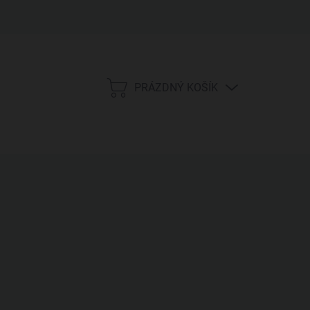
PRÁZDNÝ KOŠÍK
NÁKUPNÍ
KOŠÍK