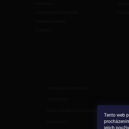
Naše vína
Obcho
Hotel Hraniční Zámeček
Podmí
Valtické podzemí
Kontakty
KONTAKT
obchod
@
hzvinarstvi.cz
725962538
https://facebook.com/hzvinarstvi
Tento web p
procházením
hzvinarstvi
jejich použí