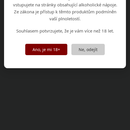
vstupujete na stránky obsahující alkoholické nápoje.
Ze zákona je přístup k těmto produktům podmíněn
vaší plnoletostí.
Souhlasem potvrzujete, že je vám více než 18 let.
Ano, je mi 18+
Ne, odejít