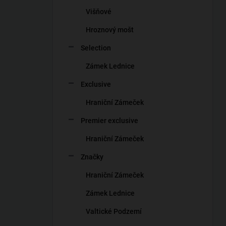
n
Višňové
í
p
Hroznový mošt
a
n
Selection
e
Zámek Lednice
l
Exclusive
Hraniční Zámeček
Premier exclusive
Hraniční Zámeček
Značky
Hraniční Zámeček
Zámek Lednice
Valtické Podzemí