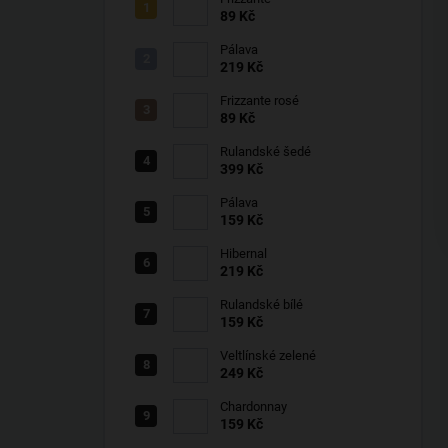
89 Kč
Pálava
219 Kč
Frizzante rosé
89 Kč
Rulandské šedé
399 Kč
Pálava
159 Kč
Hibernal
219 Kč
Rulandské bílé
159 Kč
Veltlínské zelené
249 Kč
Chardonnay
159 Kč