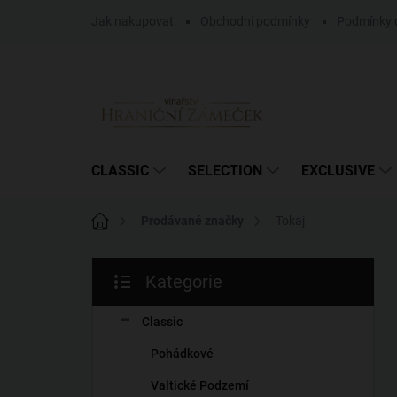
Přejít
Jak nakupovat
Obchodní podmínky
Podmínky 
na
obsah
CLASSIC
SELECTION
EXCLUSIVE
Domů
Prodávané značky
Tokaj
P
Kategorie
o
Přeskočit
s
kategorie
t
Classic
r
Pohádkové
a
n
Valtické Podzemí