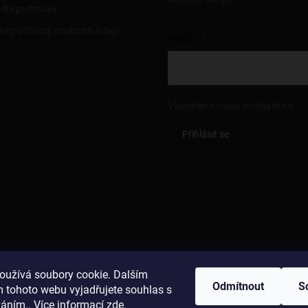
dní podmínky
nky ochrany osobních údajů
E-MAIL
Vložením e-mailu souhlasíte s
po
Přihlásit se
oužívá soubory cookie. Dalším
Odmítnout
S
 tohoto webu vyjadřujete souhlas s
váním.. Více informací
zde
.