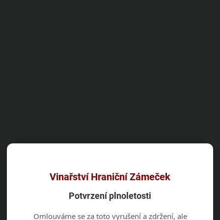
Vinařství Hraniční Zámeček
Potvrzení plnoletosti
Omlouváme se za toto vyrušení a zdržení, ale