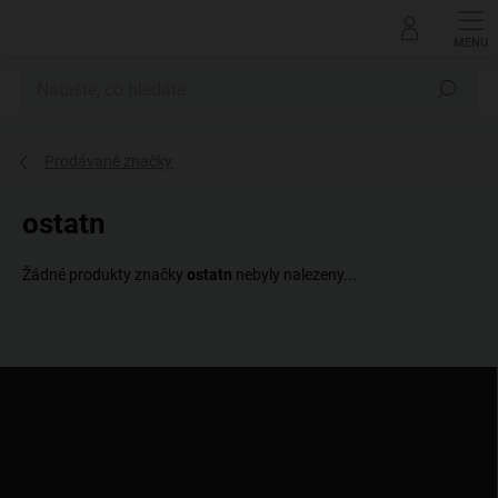
Přejít
na
obsah
Hledat
Prodávané značky
ostatn
Žádné produkty značky
ostatn
nebyly nalezeny...
Z
á
p
a
t