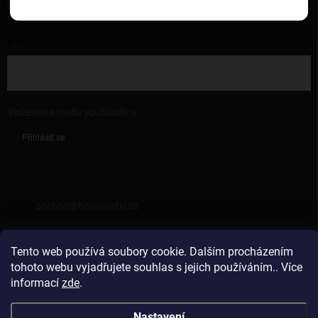
produktech na našem e-shopu.
E-MAIL
Vložením e-mailu souhlasíte s
podmínkami ochrany osobních údajů
Přihlásit se
KONTAKT
obchod
@
hzvinarstvi.cz
725962538
Tento web používá soubory cookie. Dalším procházením
https://facebook.com/hzvinarstvi
tohoto webu vyjadřujete souhlas s jejich používáním.. Více
informací
zde
.
hzvinarstvi
Nastavení