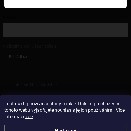
produktech na našem e-shopu.
E-MAIL
Vložením e-mailu souhlasíte s
podmínkami ochrany osobních údajů
Přihlásit se
KONTAKT
obchod
@
hzvinarstvi.cz
725962538
Tento web používá soubory cookie. Dalším procházením
https://facebook.com/hzvinarstvi
tohoto webu vyjadřujete souhlas s jejich používáním.. Více
informací
zde
.
hzvinarstvi
Nastavení