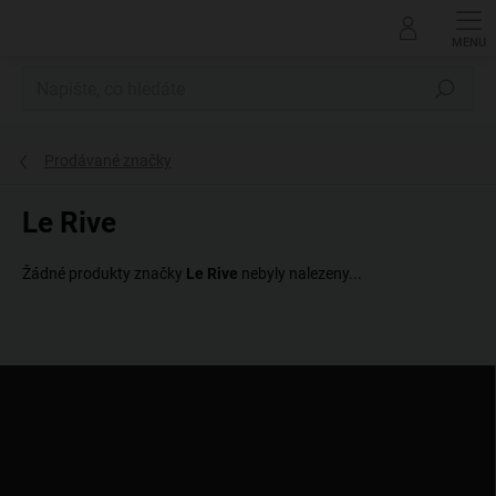
Přejít
na
obsah
Hledat
Prodávané značky
Le Rive
Žádné produkty značky
Le Rive
nebyly nalezeny...
Z
á
p
a
t