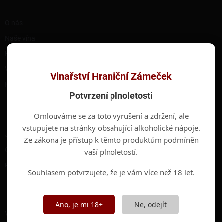
í
RYCHLÉ ODKAZY
O nás
Naše vína
Hotel Hraniční Zámeček
Valtické podzemí
Vinařství Hraniční Zámeček
Kontakty
Potvrzení plnoletosti
INFORMACE PRO VÁS
Omlouváme se za toto vyrušení a zdržení, ale
vstupujete na stránky obsahující alkoholické nápoje.
Jak nakupovat
Ze zákona je přístup k těmto produktům podmíněn
Obchodní podmínky
vaší plnoletostí.
Podmínky ochrany osobních údajů
Souhlasem potvrzujete, že je vám více než 18 let.
ODEBÍRAT NEWSLETTER
Ano, je mi 18+
Ne, odejít
Vložte svůj e-mail a my vám budeme zasílat informace o nových