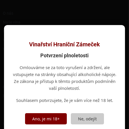
í
RYCHLÉ ODKAZY
O nás
Naše vína
Hotel Hraniční Zámeček
Valtické podzemí
Vinařství Hraniční Zámeček
Kontakty
Potvrzení plnoletosti
INFORMACE PRO VÁS
Omlouváme se za toto vyrušení a zdržení, ale
vstupujete na stránky obsahující alkoholické nápoje.
Jak nakupovat
Ze zákona je přístup k těmto produktům podmíněn
Obchodní podmínky
vaší plnoletostí.
Podmínky ochrany osobních údajů
Souhlasem potvrzujete, že je vám více než 18 let.
ODEBÍRAT NEWSLETTER
Ano, je mi 18+
Ne, odejít
Vložte svůj e-mail a my vám budeme zasílat informace o nových