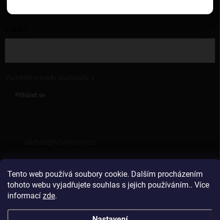
produktech na našem e-shopu.
E-MAIL
Vložením e-mailu souhlasíte s
podmínkami ochrany osobních údajů
Přihlásit se
KONTAKT
obchod
@
hzvinarstvi.cz
725962538
Tento web používá soubory cookie. Dalším procházením
https://facebook.com/hzvinarstvi
tohoto webu vyjadřujete souhlas s jejich používáním.. Více
informací
zde
.
hzvinarstvi
Nastavení