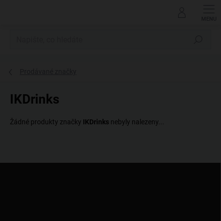
Přejít
na
obsah
Hledat
Prodávané značky
IKDrinks
Žádné produkty značky
IKDrinks
nebyly nalezeny...
Z
á
p
a
t