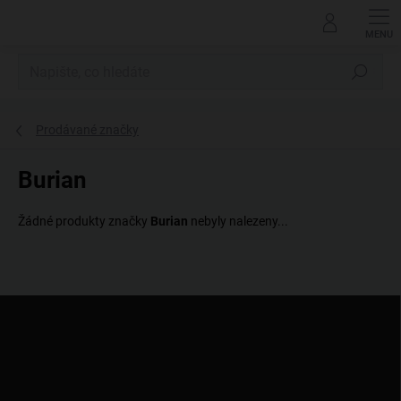
Přejít
na
obsah
Hledat
Prodávané značky
Burian
Žádné produkty značky
Burian
nebyly nalezeny...
Z
á
p
a
t