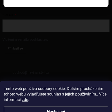
produktech na našem e-shopu.
E-MAIL
Vložením e-mailu souhlasíte s
podmínkami ochrany osobních údajů
Přihlásit se
KONTAKT
obchod
@
hzvinarstvi.cz
725962538
Tento web používá soubory cookie. Dalším procházením
https://facebook.com/hzvinarstvi
tohoto webu vyjadřujete souhlas s jejich používáním.. Více
informací
zde
.
hzvinarstvi
Nastavení