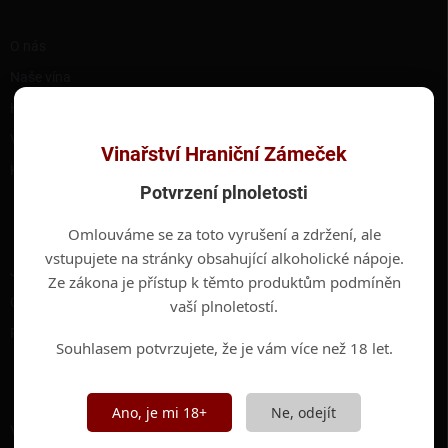
í
RYCHLÉ ODKAZY
O nás
Naše vína
Hotel Hraniční Zámeček
Valtické podzemí
Vinařství Hraniční Zámeček
Kontakty
Potvrzení plnoletosti
INFORMACE PRO VÁS
Omlouváme se za toto vyrušení a zdržení, ale
vstupujete na stránky obsahující alkoholické nápoje.
Jak nakupovat
Ze zákona je přístup k těmto produktům podmíněn
Obchodní podmínky
vaší plnoletostí.
Podmínky ochrany osobních údajů
Souhlasem potvrzujete, že je vám více než 18 let.
ODEBÍRAT NEWSLETTER
Ano, je mi 18+
Ne, odejít
Vložte svůj e-mail a my vám budeme zasílat informace o nových