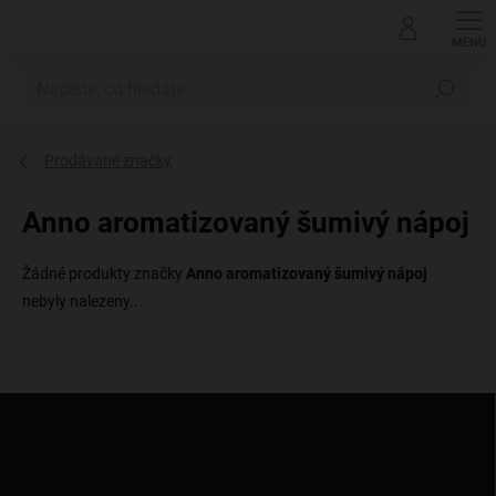
Přejít
na
obsah
Hledat
Prodávané značky
Anno aromatizovaný šumivý nápoj
Žádné produkty značky
Anno aromatizovaný šumivý nápoj
nebyly nalezeny...
Z
á
p
a