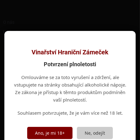
t
í
RYCHLÉ ODKAZY
O nás
Naše vína
Hotel Hraniční Zámeček
Vinařství Hraniční Zámeček
Valtické podzemí
Kontakty
Potvrzení plnoletosti
Omlouváme se za toto vyrušení a zdržení, ale
INFORMACE PRO VÁS
vstupujete na stránky obsahující alkoholické nápoje.
Ze zákona je přístup k těmto produktům podmíněn
Jak nakupovat
vaší plnoletostí.
Obchodní podmínky
Podmínky ochrany osobních údajů
Souhlasem potvrzujete, že je vám více než 18 let.
ODEBÍRAT NEWSLETTER
Ano, je mi 18+
Ne, odejít