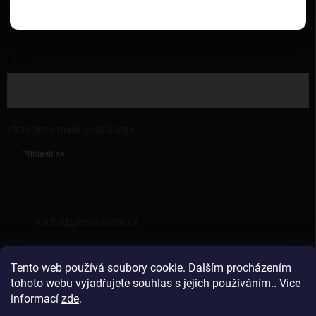
Vložte svůj e-mail a my vám budeme zasílat informace o nových
produktech na našem e-shopu.
E-MAIL
Vložením e-mailu souhlasíte s
podmínkami ochrany osobních údajů
Přihlásit se
KONTAKT
obchod
@
hzvinarstvi.cz
725962538
Tento web používá soubory cookie. Dalším procházením
https://facebook.com/hzvinarstvi
tohoto webu vyjadřujete souhlas s jejich používáním.. Více
informací
zde
.
hzvinarstvi