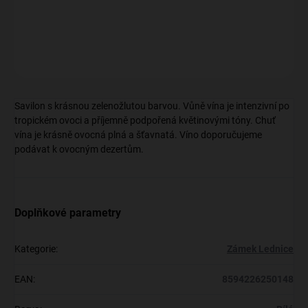
DETAILNÍ INFORMACE
ZEPTAT SE
Savilon s krásnou zelenožlutou barvou. Vůně vína je intenzivní po
tropickém ovoci a příjemně podpořená květinovými tóny. Chuť
vína je krásně ovocná plná a šťavnatá. Víno doporučujeme
podávat k ovocným dezertům.
Doplňkové parametry
Kategorie
:
Zámek Lednice
EAN
:
8594226250148