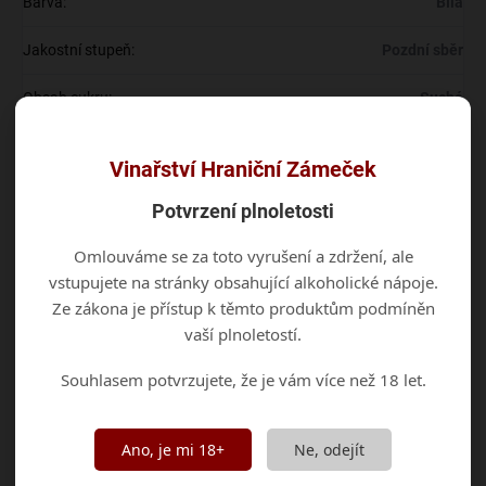
Barva
:
Bílá
Jakostní stupeň
:
Pozdní sběr
Obsah cukru
:
Suché
Odrůda
:
Savilon
Vinařství Hraniční Zámeček
Ročník
:
2023
Potvrzení plnoletosti
Vinařská oblast
:
Morava
Omlouváme se za toto vyrušení a zdržení, ale
vstupujete na stránky obsahující alkoholické nápoje.
Vinařská podoblast
:
Mikulovská
Ze zákona je přístup k těmto produktům podmíněn
vaší plnoletostí.
Vinařská obec a Viniční trať
:
Jevišovka, Rebry
Souhlasem potvrzujete, že je vám více než 18 let.
Objem
:
0,75 l
Zbytkový cukr
:
0,8 g/l
Ano, je mi 18+
Ne, odejít
Celkové kyseliny
:
5,5 g/l