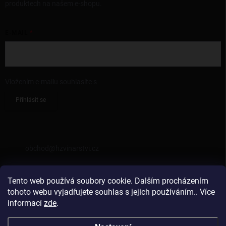
produktech na našem e-shopu.
E-MAIL
Vložením e-mailu souhlasíte s
podmínkami ochrany osobních údajů
Přihlásit se
KONTAKT
obchod
@
hzvinarstvi.cz
725962538
Tento web používá soubory cookie. Dalším procházením
https://facebook.com/hzvinarstvi
tohoto webu vyjadřujete souhlas s jejich používáním.. Více
informací
zde
.
hzvinarstvi