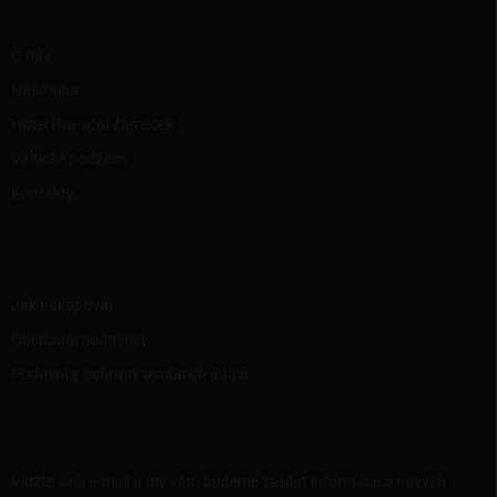
í
RYCHLÉ ODKAZY
O nás
Naše vína
Hotel Hraniční Zámeček
Valtické podzemí
Kontakty
INFORMACE PRO VÁS
Jak nakupovat
Obchodní podmínky
Podmínky ochrany osobních údajů
ODEBÍRAT NEWSLETTER
Vložte svůj e-mail a my vám budeme zasílat informace o nových