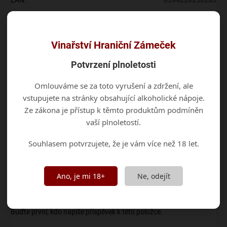
EAN
:
8594226250285
Barva
:
Bílá
Vinařství Hraniční Zámeček
Jakostní stupeň
:
Moravské zemské víno
Potvrzení plnoletosti
Obsah cukru
:
Polosuché
Omlouváme se za toto vyrušení a zdržení, ale
Odrůda
:
Ryzlink vlašský
vstupujete na stránky obsahující alkoholické nápoje.
Ze zákona je přístup k těmto produktům podmíněn
Ročník
:
2025
vaší plnoletostí.
Vinařská oblast
:
Morava
Souhlasem potvrzujete, že je vám více než 18 let.
Objem
:
0,75 l
Ano, je mi 18+
Ne, odejít
Alkohol
:
12 %
Diskuze
Buďte první, kdo napíše příspěvek k této položce.