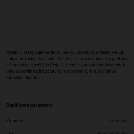
minerální dochutí.
DETAILNÍ INFORMACE
ZEPTAT SE
Ryzlink vlašský s jemně žlutou barvou se zlatými odlesky. Ve vůni
naleznete rozkvetlou louku. V chuti je víno velmi ovocité s podtóny
bílého rybízu a světlých třešní a s jemně slanou minerální dochutí.
Víno se skvěle hodí k polotvrdým a tvrdým sýrům, k rybám a
mořským plodům.
Doplňkové parametry
Kategorie
:
Selection