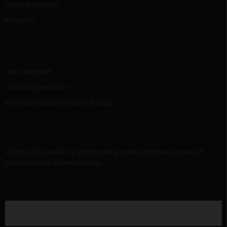
Valtické podzemí
Kontakty
INFORMACE PRO VÁS
Jak nakupovat
Obchodní podmínky
Podmínky ochrany osobních údajů
ODEBÍRAT NEWSLETTER
Vložte svůj e-mail a my vám budeme zasílat informace o nových
produktech na našem e-shopu.
E-MAIL