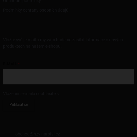
Obchodní podmínky
Podmínky ochrany osobních údajů
ODEBÍRAT NEWSLETTER
Vložte svůj e-mail a my vám budeme zasílat informace o nových
produktech na našem e-shopu.
E-MAIL
Vložením e-mailu souhlasíte s
podmínkami ochrany osobních údajů
Přihlásit se
KONTAKT
obchod
@
hzvinarstvi.cz