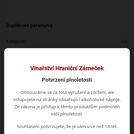
Doplňkové parametry
Kategorie
:
Cizi
EAN
:
8594045652482
Vinařství Hraniční Zámeček
Diskuze
Buďte první, kdo napíše příspěvek k této položce.
Potvrzení plnoletosti
Omlouváme se za toto vyrušení a zdržení, ale
Přidat komentář
vstupujete na stránky obsahující alkoholické nápoje.
Ze zákona je přístup k těmto produktům podmíněn
vaší plnoletostí.
Souhlasem potvrzujete, že je vám více než 18 let.