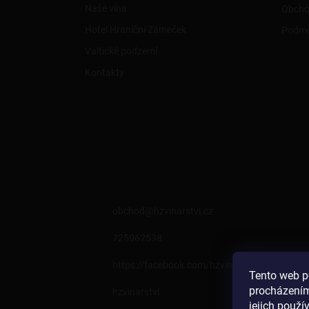
Naše vína
Obcho
Hotel Hraniční Zámeček
Podmí
Valtické podzemí
Kontakty
KONTAKT
obchod
@
hzvinarstvi.cz
725962538
https://facebook.com/hzvinarstvi
Tento web p
procházením
hzvinarstvi
jejich použí