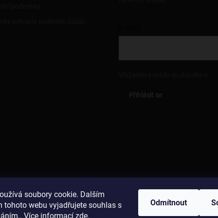
dní podmínky
nky ochrany osobních údajů
E-MAIL
Vložením e-mailu souhlasíte s
po
Přihlásit se
oužívá soubory cookie. Dalším
Odmítnout
S
 tohoto webu vyjadřujete souhlas s
váním.. Více informací
zde
.