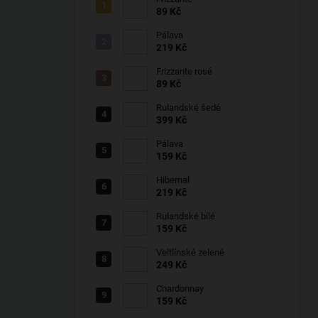
89 Kč
Pálava
219 Kč
Frizzante rosé
89 Kč
Rulandské šedé
399 Kč
Pálava
159 Kč
Hibernal
219 Kč
Rulandské bílé
159 Kč
Veltlínské zelené
249 Kč
Chardonnay
159 Kč