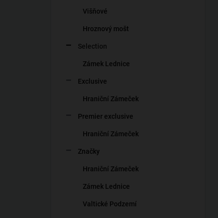
n
Višňové
í
p
Hroznový mošt
a
n
Selection
e
Zámek Lednice
l
Exclusive
Hraniční Zámeček
Premier exclusive
Hraniční Zámeček
Značky
Hraniční Zámeček
Zámek Lednice
Valtické Podzemí