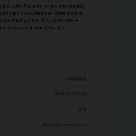
etlé louky. Na patře je víno mimořádně
ubí s jemnou kořenitostí, která dodává
é pochoutky, chlebíčky i výběr sýrů –
no, které potěší svou lehkostí i
Selection
8594226250049
Bílá
Moravské zemské víno