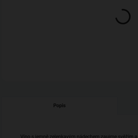
Mor
Trad
DETA
Popis
Víno s jemně zelenkavým nádechem zaujme svěžím a 