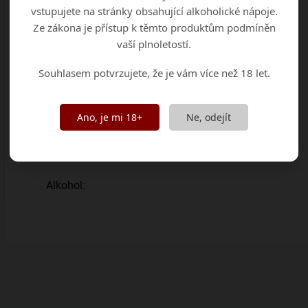
Obsah cukru
:
vstupujete na stránky obsahující alkoholické nápoje.
Ze zákona je přístup k těmto produktům podmíněn
vaší plnoletostí.
Odrůda
:
Souhlasem potvrzujete, že je vám více než 18 let.
Ročník
:
Vinařská oblast
:
Ano, je mi 18+
Ne, odejít
Objem
:
Alkohol
: