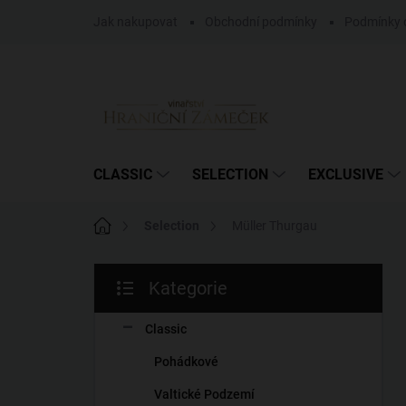
Přejít
Jak nakupovat
Obchodní podmínky
Podmínky 
na
obsah
CLASSIC
SELECTION
EXCLUSIVE
Domů
Selection
Müller Thurgau
P
Kategorie
o
Přeskočit
s
kategorie
t
Classic
r
Pohádkové
a
n
Valtické Podzemí