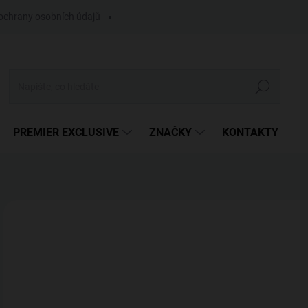
ochrany osobních údajů
Hledat
PREMIER EXCLUSIVE
ZNAČKY
KONTAKTY
Neohodnoceno
Podrobnosti hodnocení
ZNAČKA
1
Měr
SK
cena