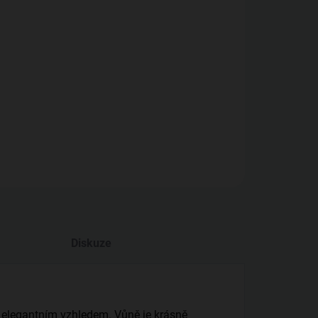
−
+
Přidat do košíku
avské zemské víno • 2024 • polosuché
iční odrůda s květinovou vůní a lehkou harmonickou chutí.
ILNÍ INFORMACE
ZEPTAT SE
Diskuze
elegantním vzhledem. Vůně je krásně