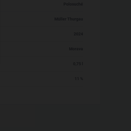
Polosuché
Müller Thurgau
2024
Morava
0,75 l
11 %