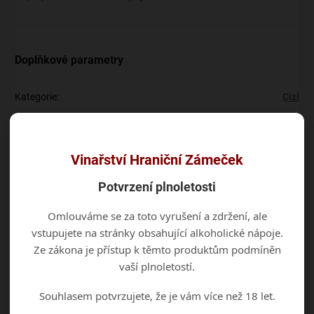
Doplňkové parametry
Kategorie
:
Cizi
EAN
:
8588001431211
Vinařství Hraniční Zámeček
Diskuze
Buďte první, kdo napíše příspěvek k této položce.
Potvrzení plnoletosti
Omlouváme se za toto vyrušení a zdržení, ale
Přidat komentář
vstupujete na stránky obsahující alkoholické nápoje.
Ze zákona je přístup k těmto produktům podmíněn
vaší plnoletostí.
Souhlasem potvrzujete, že je vám více než 18 let.