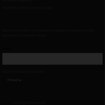
Obchodní podmínky
Podmínky ochrany osobních údajů
ODEBÍRAT NEWSLETTER
Vložte svůj e-mail a my vám budeme zasílat informace o nových
produktech na našem e-shopu.
E-MAIL
Vložením e-mailu souhlasíte s
podmínkami ochrany osobních údajů
Přihlásit se
KONTAKT
obchod
@
hzvinarstvi.cz