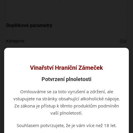
Doplňkové parametry
Kategorie
:
Cizi
EAN
:
8588001431372
Vinařství Hraniční Zámeček
Diskuze
Buďte první, kdo napíše příspěvek k této položce.
Potvrzení plnoletosti
Omlouváme se za toto vyrušení a zdržení, ale
Přidat komentář
vstupujete na stránky obsahující alkoholické nápoje.
Ze zákona je přístup k těmto produktům podmíněn
vaší plnoletostí.
Souhlasem potvrzujete, že je vám více než 18 let.