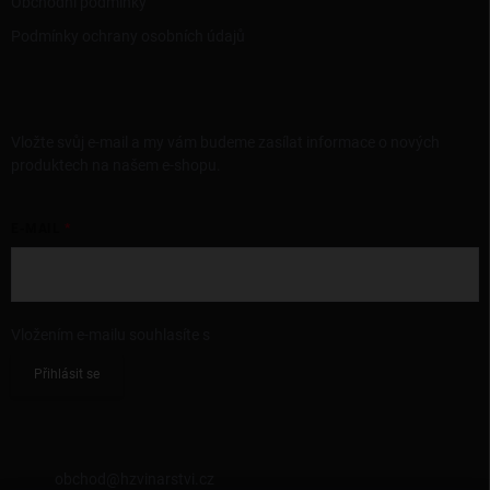
Obchodní podmínky
Podmínky ochrany osobních údajů
ODEBÍRAT NEWSLETTER
Vložte svůj e-mail a my vám budeme zasílat informace o nových
produktech na našem e-shopu.
E-MAIL
Vložením e-mailu souhlasíte s
podmínkami ochrany osobních údajů
Přihlásit se
KONTAKT
obchod
@
hzvinarstvi.cz