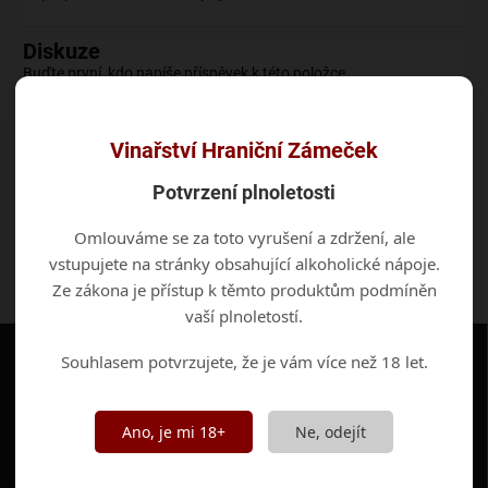
Diskuze
Buďte první, kdo napíše příspěvek k této položce.
Vinařství Hraniční Zámeček
Přidat komentář
Potvrzení plnoletosti
Omlouváme se za toto vyrušení a zdržení, ale
vstupujete na stránky obsahující alkoholické nápoje.
Ze zákona je přístup k těmto produktům podmíněn
vaší plnoletostí.
Z
á
Souhlasem potvrzujete, že je vám více než 18 let.
p
a
t
Ano, je mi 18+
Ne, odejít
í
RYCHLÉ ODKAZY