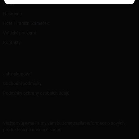
O nás
Naše vína
Hotel Hraniční Zámeček
Valtické podzemí
Kontakty
INFORMACE PRO VÁS
Jak nakupovat
Obchodní podmínky
Podmínky ochrany osobních údajů
ODEBÍRAT NEWSLETTER
Vložte svůj e-mail a my vám budeme zasílat informace o nových
produktech na našem e-shopu.