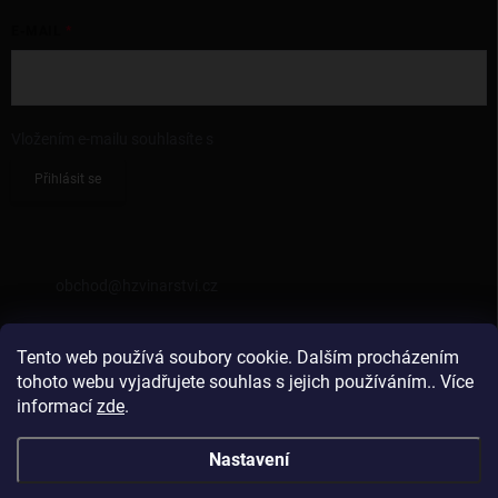
E-MAIL
Vložením e-mailu souhlasíte s
podmínkami ochrany osobních údajů
Přihlásit se
KONTAKT
obchod
@
hzvinarstvi.cz
725962538
Tento web používá soubory cookie. Dalším procházením
https://facebook.com/hzvinarstvi
tohoto webu vyjadřujete souhlas s jejich používáním.. Více
informací
zde
.
hzvinarstvi
Nastavení