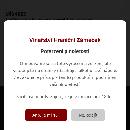
Diskuze
Buďte první, kdo napíše příspěvek k této položce.
Vinařství Hraniční Zámeček
Přidat komentář
Potvrzení plnoletosti
Omlouváme se za toto vyrušení a zdržení, ale
vstupujete na stránky obsahující alkoholické nápoje.
Ze zákona je přístup k těmto produktům podmíněn
vaší plnoletostí.
Z
á
Souhlasem potvrzujete, že je vám více než 18 let.
p
a
t
Ano, je mi 18+
Ne, odejít
í
RYCHLÉ ODKAZY