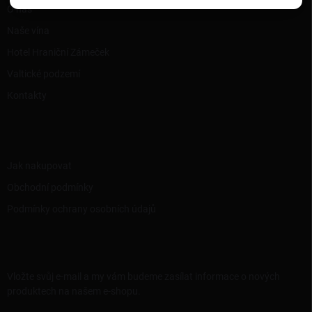
O nás
Naše vína
Hotel Hraniční Zámeček
Valtické podzemí
Kontakty
INFORMACE PRO VÁS
Jak nakupovat
Obchodní podmínky
Podmínky ochrany osobních údajů
ODEBÍRAT NEWSLETTER
Vložte svůj e-mail a my vám budeme zasílat informace o nových
produktech na našem e-shopu.