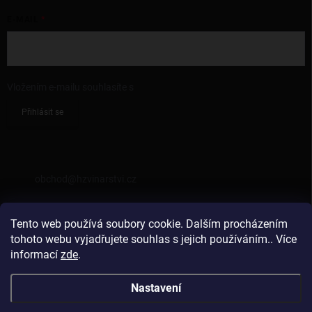
E-MAIL
Vložením e-mailu souhlasíte s
podmínkami ochrany osobních údajů
Přihlásit se
KONTAKT
obchod
@
hzvinarstvi.cz
725962538
Tento web používá soubory cookie. Dalším procházením
https://facebook.com/hzvinarstvi
tohoto webu vyjadřujete souhlas s jejich používáním.. Více
informací
zde
.
hzvinarstvi
Nastavení