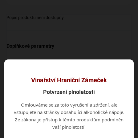
Popis produktu není dostupný
Doplňkové parametry
Kategorie
:
Cizi
EAN
:
8594174110785
Vinařství Hraniční Zámeček
Diskuze
Potvrzení plnoletosti
Buďte první, kdo napíše příspěvek k této položce.
Omlouváme se za toto vyrušení a zdržení, ale
vstupujete na stránky obsahující alkoholické nápoje.
Přidat komentář
Ze zákona je přístup k těmto produktům podmíněn
vaší plnoletostí.