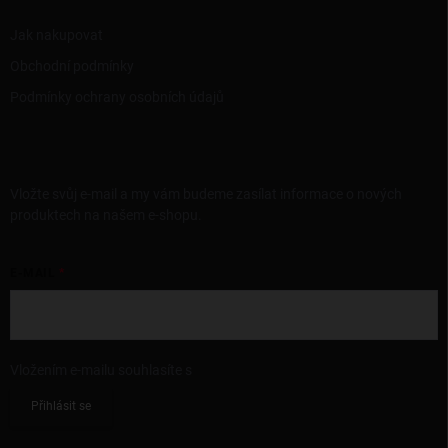
Jak nakupovat
Obchodní podmínky
Podmínky ochrany osobních údajů
ODEBÍRAT NEWSLETTER
Vložte svůj e-mail a my vám budeme zasílat informace o nových
produktech na našem e-shopu.
E-MAIL
Vložením e-mailu souhlasíte s
podmínkami ochrany osobních údajů
Přihlásit se