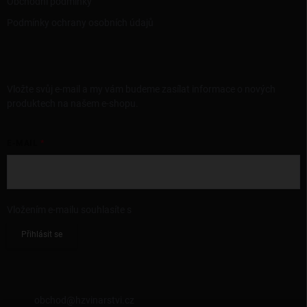
Obchodní podmínky
Podmínky ochrany osobních údajů
ODEBÍRAT NEWSLETTER
Vložte svůj e-mail a my vám budeme zasílat informace o nových
produktech na našem e-shopu.
E-MAIL
Vložením e-mailu souhlasíte s
podmínkami ochrany osobních údajů
Přihlásit se
KONTAKT
obchod
@
hzvinarstvi.cz