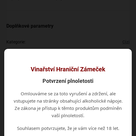
Doplňkové parametry
Kategorie
:
Cizi
EAN
:
8595577201445
Vinařství Hraniční Zámeček
Diskuze
Buďte první, kdo napíše příspěvek k této položce.
Potvrzení plnoletosti
Omlouváme se za toto vyrušení a zdržení, ale
Přidat komentář
vstupujete na stránky obsahující alkoholické nápoje.
Ze zákona je přístup k těmto produktům podmíněn
vaší plnoletostí.
Souhlasem potvrzujete, že je vám více než 18 let.