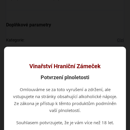
Doplňkové parametry
Kategorie
:
Cizi
EAN
:
8594036772830
Vinařství Hraniční Zámeček
Diskuze
Buďte první, kdo napíše příspěvek k této položce.
Potvrzení plnoletosti
Omlouváme se za toto vyrušení a zdržení, ale
Přidat komentář
vstupujete na stránky obsahující alkoholické nápoje.
Ze zákona je přístup k těmto produktům podmíněn
vaší plnoletostí.
Souhlasem potvrzujete, že je vám více než 18 let.