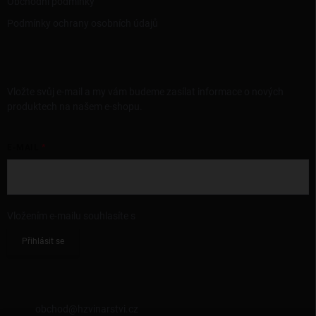
Obchodní podmínky
Podmínky ochrany osobních údajů
ODEBÍRAT NEWSLETTER
Vložte svůj e-mail a my vám budeme zasílat informace o nových
produktech na našem e-shopu.
E-MAIL
Vložením e-mailu souhlasíte s
podmínkami ochrany osobních údajů
Přihlásit se
KONTAKT
obchod
@
hzvinarstvi.cz