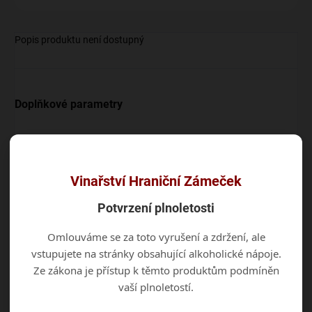
Popis produktu není dostupný
Doplňkové parametry
Kategorie
:
Cizi
EAN
:
8594174113823
Vinařství Hraniční Zámeček
Diskuze
Potvrzení plnoletosti
Buďte první, kdo napíše příspěvek k této položce.
Omlouváme se za toto vyrušení a zdržení, ale
vstupujete na stránky obsahující alkoholické nápoje.
Přidat komentář
Ze zákona je přístup k těmto produktům podmíněn
vaší plnoletostí.