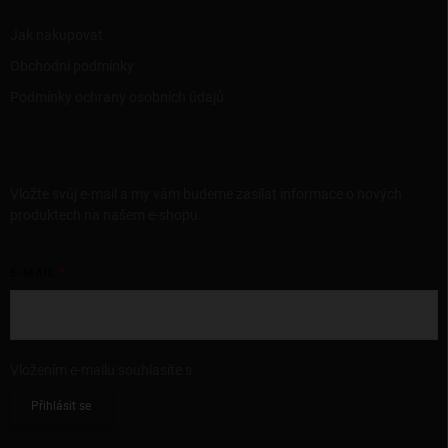
Jak nakupovat
Obchodní podmínky
Podmínky ochrany osobních údajů
ODEBÍRAT NEWSLETTER
Vložte svůj e-mail a my vám budeme zasílat informace o nových
produktech na našem e-shopu.
E-MAIL
Vložením e-mailu souhlasíte s
podmínkami ochrany osobních údajů
Přihlásit se