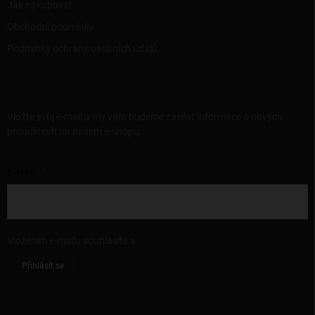
Jak nakupovat
Obchodní podmínky
Podmínky ochrany osobních údajů
ODEBÍRAT NEWSLETTER
Vložte svůj e-mail a my vám budeme zasílat informace o nových
produktech na našem e-shopu.
E-MAIL
Vložením e-mailu souhlasíte s
podmínkami ochrany osobních údajů
Přihlásit se
KONTAKT