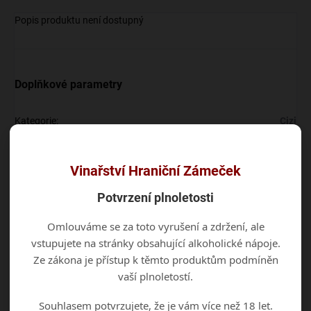
Popis produktu není dostupný
Doplňkové parametry
Kategorie
:
Cizi
EAN
:
4058387002779
Vinařství Hraniční Zámeček
Diskuze
Potvrzení plnoletosti
Buďte první, kdo napíše příspěvek k této položce.
Omlouváme se za toto vyrušení a zdržení, ale
vstupujete na stránky obsahující alkoholické nápoje.
Přidat komentář
Ze zákona je přístup k těmto produktům podmíněn
vaší plnoletostí.
Souhlasem potvrzujete, že je vám více než 18 let.